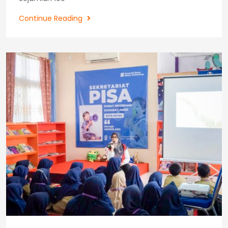
Sosialisasi
Continue Reading
Kearsipan
Personal
SMAN
1
Metro