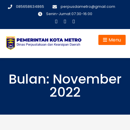
Skip
085658634865
perpusdametro@gmail.com
to
Senin-Jumat 07:30-16:00
content
Menu
Dinas Perpustakaan dan Kearsipan Daerah Kota Metro
Bulan:
November
2022