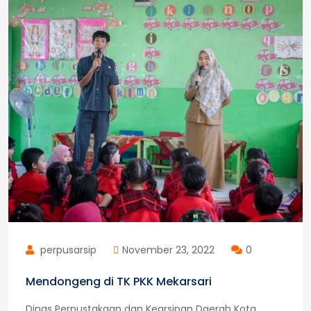
dan
Kearsipan
se
Provinsi
Lampung,
“Sinergitas
dan
kolaborasi
perpustakaan
dan
kearsipan”
perpusarsip
November 23, 2022
0
Mendongeng di TK PKK Mekarsari
Dinas Perpustakaan dan Kearsipan Daerah Kota