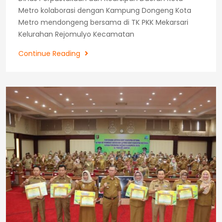
Metro kolaborasi dengan Kampung Dongeng Kota
Metro mendongeng bersama di TK PKK Mekarsari
Kelurahan Rejomulyo Kecamatan
Mendongeng
Continue Reading
di
TK
PKK
Mekarsari