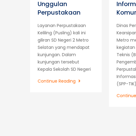
Unggulan
Inform
Perpustakaan
Komun
Layanan Perpustakaan
Dinas Pe
Keliling (Pusling) kali ini
Kearsipa
giliran SD Negeri 2 Metro
Metro m
Selatan yang mendapat
kegiatan
kunjungan. Dalam
Teknis (B
kunjungan tersebut
Pengem
Kepala Sekolah SD Negeri
Perpusta
Informas
Perpustakaan
Continue Reading
(SPP-TIK)
Keliling
Sebagai
Continu
Salah
Satu
Layanan
Unggulan
Perpustakaan