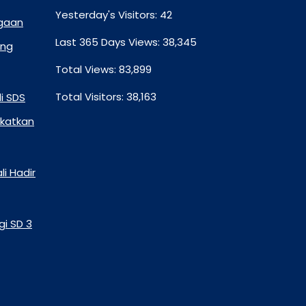
Yesterday's Visitors:
42
rgaan
Last 365 Days Views:
38,345
ung
Total Views:
83,899
Total Visitors:
38,163
di SDS
gkatkan
i Hadir
gi SD 3