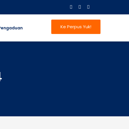
Ke Perpus Yuk!
Pengaduan
4