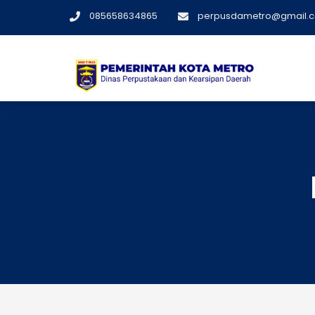
Skip
085658634865
perpusdametro@gmail.
to
content
Dinas Perpustakaan dan Kearsipan Daerah Kot