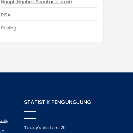
Ngopi (Ngobrol Seputar Literasi)
PISA
Pusling
STATISTIK PENGUNGJUNG
ali,
Today's Visitors:
20
tua