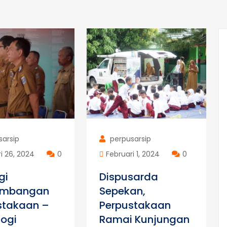
sarsip
perpusarsip
i 26, 2024
0
Februari 1, 2024
0
gi
Dispusarda
embangan
Sepekan,
stakaan –
Perpustakaan
logi
Ramai Kunjungan