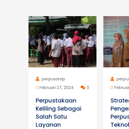
perpusarsip
perpu
Februari 27, 2024
0
Februar
Perpustakaan
Strate
Keliling Sebagai
Peng
Salah Satu
Perpu
Layanan
Tekno