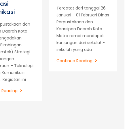
asi
Tercatat dari tanggal 26
ikasi
Januari – 01 Februari Dinas
Perpustakaan dan
rpustakaan dan
Kearsipan Daerah Kota
n Daerah Kota
Metro ramai mendapat
engadakan
kunjungan dari sekolah-
 Bimbingan
sekolah yang ada
imtek) Strategi
bangan
Dispusarda
Continue Reading
kaan – Teknologi
Sepekan,
i Komunikasi
Perpustakaan
. Kegiatan ini
Ramai
Kunjungan
Strategi
e Reading
Pengembangan
Perpustakaan
–
Teknologi
Informasi