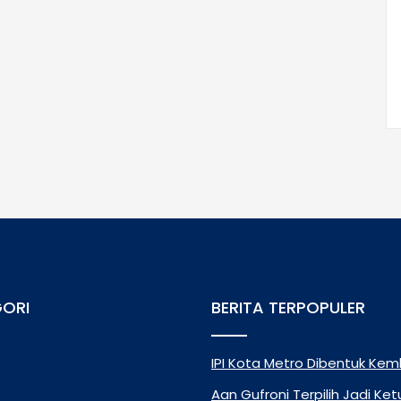
ORI
BERITA TERPOPULER
IPI Kota Metro Dibentuk Kemb
Aan Gufroni Terpilih Jadi Ke