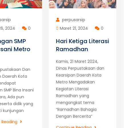
sarsip
perpusarsip
26, 2024
0
Maret 21, 2024
0
ngan SMP
Hari Ketiga Literasi
nsani Metro
Ramadhan
Kamis, 21 Maret 2024,
Dinas Perpustakaan dan
rpustakaan Dan
Kearsipan Daerah Kota
n Daerah Kota
Metro Mengadakan
endapat
Kegiatan Literasi
n SMP Bina Insani
Ramadhan yang
ara, Ada pun
mengangkat tema
eserta didik yang
“Ramadhan Bahagia
i kunjungan
Dengan Bercerita”
Kunjungan
e Reading
Hari
Continue Reading