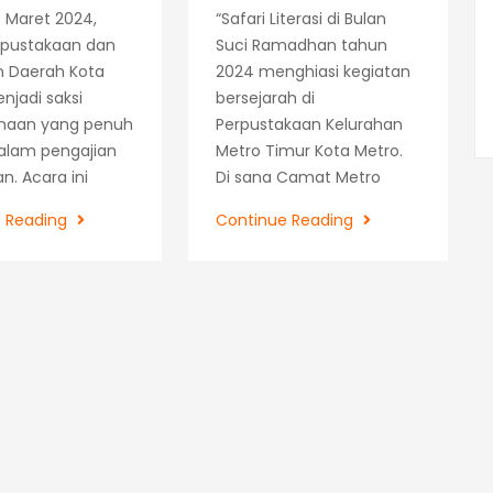
9 Maret 2024,
“Safari Literasi di Bulan
rpustakaan dan
Suci Ramadhan tahun
n Daerah Kota
2024 menghiasi kegiatan
njadi saksi
bersejarah di
maan yang penuh
Perpustakaan Kelurahan
alam pengajian
Metro Timur Kota Metro.
. Acara ini
Di sana Camat Metro
Pengajian
Hari
e Reading
Continue Reading
Ramadhan
Pertama
DISPUSARDA
Literasi
Ramadhan