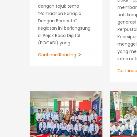
Dalam u
dengan tajuk tema
membang
“Ramadhan Bahagia
anti koru
Dengan Bercerita”.
generasi
Kegiatan ini berlangsung
Perpusta
di Pojok Baca Digital
Kearsipa
(POCADI) yang
menggelar
yang men
Safari
Continue Reading
informati
Literasi
Ramadhan
Continu