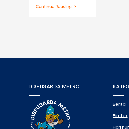
Awal
Continue Reading
Maret
Dispusarda
Mendapat
banyak
Kunjungan
dan
Kegiatan
Pusling
DISPUSARDA METRO
KATEG
Berita
Bimtek
Hari Ku