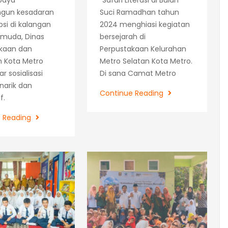
paya
“Safari Literasi di Bulan
un kesadaran
Suci Ramadhan tahun
psi di kalangan
2024 menghiasi kegiatan
 muda, Dinas
bersejarah di
kaan dan
Perpustakaan Kelurahan
n Kota Metro
Metro Selatan Kota Metro.
 sosialisasi
Di sana Camat Metro
arik dan
Hari
Continue Reading
f.
Keempat
Sosialisasi
Literasi
e Reading
Anti
Ramadhan
Korupsi
Bagi
Generasi
Muda