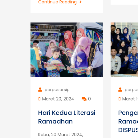
Hari
Continue Reading
Kedua
Kunjungan
SMP
Bina
Insani
Metro
Utara
perpusarsip
perpu
Maret 20, 2024
0
Maret 1
Hari Kedua Literasi
Penga
Ramadhan
Rama
DISPU
Rabu, 20 Maret 2024,