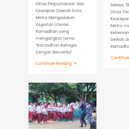
Dinas Perpustakaan dan
Selasa, 1
Kearsipan Daerah Kota
Dinas Pe
Metro Mengadakan
Kearsipa
Kegiatan Literasi
Metro me
Ramadhan yang
kebersa
mengangkat tema
berkah d
“Ramadhan Bahagia
Ramadhan
Dengan Bercerita”
Continu
Hari
Continue Reading
Kedua
Literasi
Ramadhan