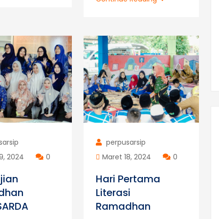
SMP
Ketiga
Bina
Literasi
Insani
Ramadhan
Metro
Utara
sarsip
perpusarsip
9, 2024
0
Maret 18, 2024
0
jian
Hari Pertama
dhan
Literasi
SARDA
Ramadhan