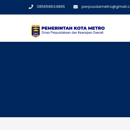
Skip
085658634865
perpusdametro@gmail.
to
content
Dinas Perpustakaan dan Kearsipan Daerah Kot