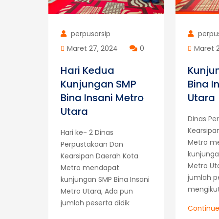
perpusarsip
perpu
Maret 27, 2024
0
Maret 
Hari Kedua
Kunju
Kunjungan SMP
Bina I
Bina Insani Metro
Utara
Utara
Dinas Pe
Kearsipa
Hari ke- 2 Dinas
Metro m
Perpustakaan Dan
kunjunga
Kearsipan Daerah Kota
Metro Ut
Metro mendapat
jumlah p
kunjungan SMP Bina Insani
mengikut
Metro Utara, Ada pun
jumlah peserta didik
Continu